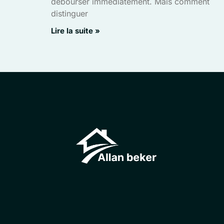
débourser immédiatement. Mais comment
distinguer
Lire la suite »