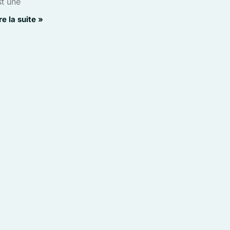
st une
re la suite »