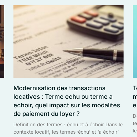
Modernisation des transactions
T
locatives : Terme echu ou terme a
m
echoir, quel impact sur les modalites
e
de paiement du loyer ?
D
t
Définition des termes : échu et à échoir Dans le
l
contexte locatif, les termes ‘échu’ et ‘à échoir’