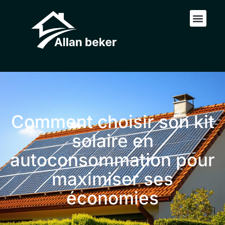
Comment choisir son kit
solaire en
autoconsommation pour
maximiser ses
économies